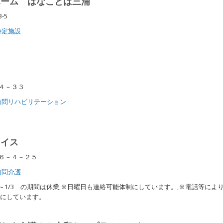
ホーム はなことば三浦
3-5
特定施設
町４－３３
訪問リハビリテーション
レイス
間６－４－２５
訪問介護
2/29～1/3 の期間は休業,※日曜日も連絡可能体制にしています。,※電話等により
制にしています。