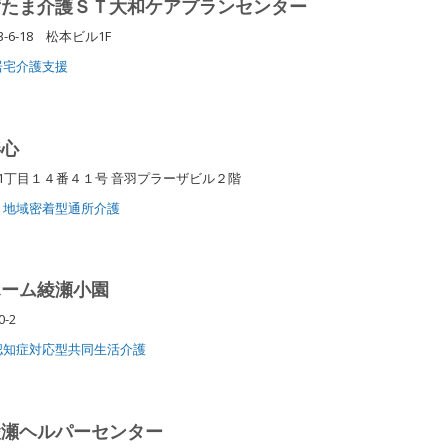
ずたま介護ＳＴ大和ケアプランセンター
6-18 松本ビル1F
居宅介護支援
絆心
1丁目１４番４１号 音羽プラーザビル２階
地域密着型通所介護
ホーム綾瀬小園
0-2
認知症対応型共同生活介護
綾瀬ヘルパーセンター