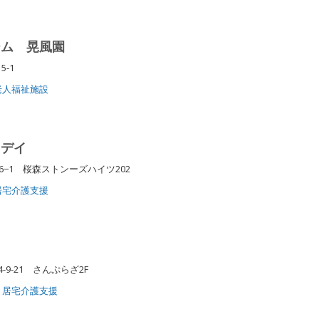
ーム 晃風園
5-1
老人福祉施設
・デイ
6−1 桜森ストンーズハイツ202
居宅介護支援
9-21 さんぷらざ2F
居宅介護支援