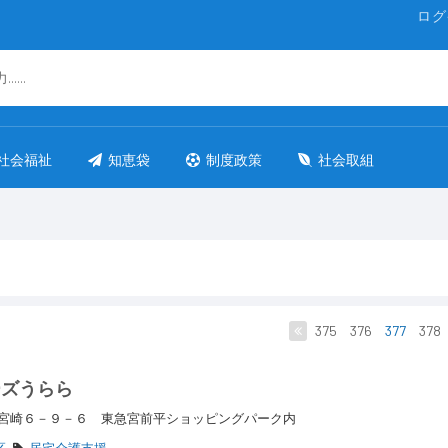
ログ
社会福祉
知恵袋
制度政策
社会取組
375
376
377
378
ーズうらら
宮崎６－９－６ 東急宮前平ショッピングパーク内
区
居宅介護支援