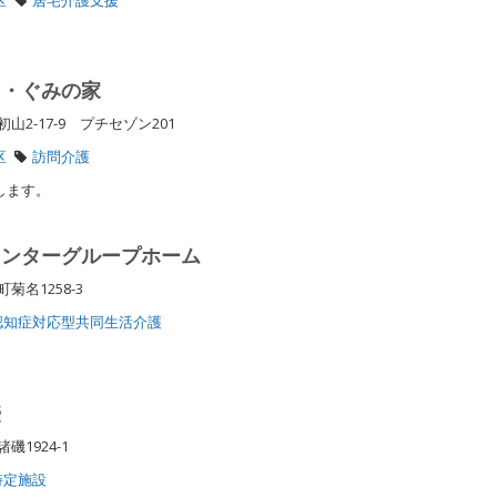
ス・ぐみの家
2-17-9 プチセゾン201
区
訪問介護
たします。
センターグループホーム
菊名1258-3
認知症対応型共同生活介護
壺
磯1924-1
特定施設