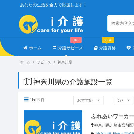
あなたの生活を全力で応援します！
HOT
NEW
ホーム
介護サビース
介護資格
ホーム
サビース
神奈川県
神奈川県の介護施設一覧
11403 件
おすすめ
377
ふれあいワーカ
神奈川県川崎市宮前区
神奈川県 川崎市宮前