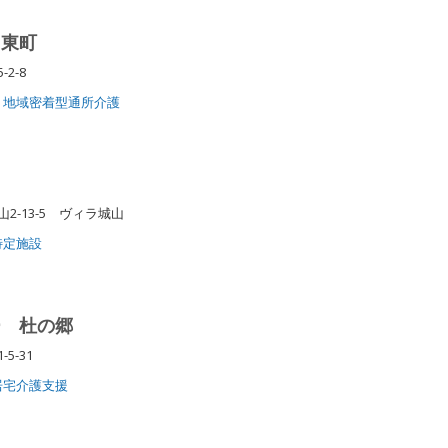
 東町
2-8
地域密着型通所介護
-13-5 ヴィラ城山
特定施設
ー 杜の郷
5-31
居宅介護支援