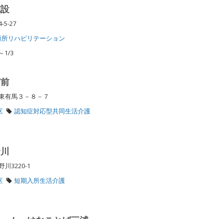
施設
-5-27
通所リハビリテーション
1/3
宮前
区東有馬３－８－７
区
認知症対応型共同生活介護
野川
川3220-1
区
短期入所生活介護