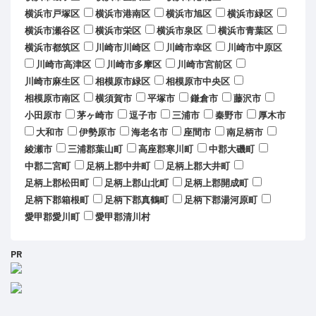
横浜市戸塚区
横浜市港南区
横浜市旭区
横浜市緑区
横浜市瀬谷区
横浜市栄区
横浜市泉区
横浜市青葉区
横浜市都筑区
川崎市川崎区
川崎市幸区
川崎市中原区
川崎市高津区
川崎市多摩区
川崎市宮前区
川崎市麻生区
相模原市緑区
相模原市中央区
相模原市南区
横須賀市
平塚市
鎌倉市
藤沢市
小田原市
茅ヶ崎市
逗子市
三浦市
秦野市
厚木市
大和市
伊勢原市
海老名市
座間市
南足柄市
綾瀬市
三浦郡葉山町
高座郡寒川町
中郡大磯町
中郡二宮町
足柄上郡中井町
足柄上郡大井町
足柄上郡松田町
足柄上郡山北町
足柄上郡開成町
足柄下郡箱根町
足柄下郡真鶴町
足柄下郡湯河原町
愛甲郡愛川町
愛甲郡清川村
PR