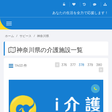
あなたの生活を全力で応援します！
Toggle
navigation
ホーム
サビース
神奈川県
神奈川県の介護施設一覧
376
377
378
379
380
11403 件