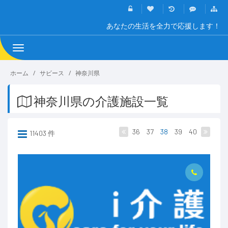
あなたの生活を全力で応援します！
Toggle
navigation
ホーム
サビース
神奈川県
神奈川県の介護施設一覧
36
37
38
39
40
11403 件