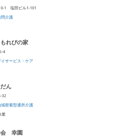
-1 塩田ビル1-101
訪問介護
こもれびの家
-4
デイサービス・ケア
暖だん
-32
地域密着型通所介護
休業
幸会 幸園