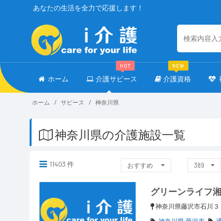
あなたの生活を全力で応援します！
HOT
NEW
ホーム
介護サビース
介護資格
ホーム
サビース
神奈川県
神奈川県の介護施設一覧
11403 件
おすすめ
389
グリーンライフ
神奈川県藤沢市石川
神奈川県 藤沢市