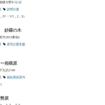
模大野9-12-22
区
訪問介護
31 ・1/1，2，3）
ト 紗羅の木
竹2813番地2
区
居宅介護支援
ター相模原
下九沢2140
区
福祉用具貸与
3）
伊勢原