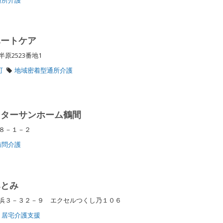
ハートケア
原2523番地1
町
地域密着型通所介護
ンターサンホーム鶴間
間８－１－２
訪問介護
みとみ
浜３－３２－９ エクセルつくし乃１０６
居宅介護支援