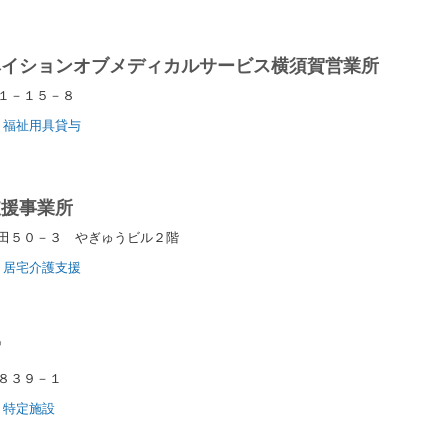
ベイションオブメディカルサービス横須賀営業所
崎１－１５－８
福祉用具貸与
支援事業所
田５０－３ やぎゅうビル２階
居宅介護支援
宮
宮８３９－１
特定施設