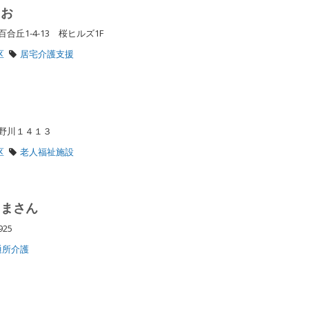
さお
丘1-4-13 桜ヒルズ1F
区
居宅介護支援
区野川１４１３
区
老人福祉施設
たまさん
925
通所介護