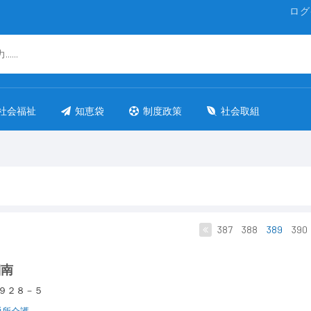
ログ
社会福祉
知恵袋
制度政策
社会取組
387
388
389
390
湘南
３９２８－５
通所介護