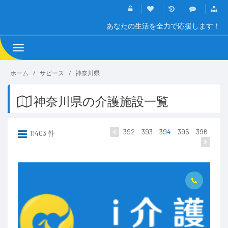
あなたの生活を全力で応援します！
Toggle
navigation
ホーム
サビース
神奈川県
神奈川県の介護施設一覧
392
393
394
395
396
11403 件