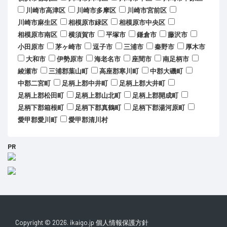
川崎市高津区
川崎市多摩区
川崎市宮前区
川崎市麻生区
相模原市緑区
相模原市中央区
相模原市南区
横須賀市
平塚市
鎌倉市
藤沢市
小田原市
茅ヶ崎市
逗子市
三浦市
秦野市
厚木市
大和市
伊勢原市
海老名市
座間市
南足柄市
綾瀬市
三浦郡葉山町
高座郡寒川町
中郡大磯町
中郡二宮町
足柄上郡中井町
足柄上郡大井町
足柄上郡松田町
足柄上郡山北町
足柄上郡開成町
足柄下郡箱根町
足柄下郡真鶴町
足柄下郡湯河原町
愛甲郡愛川町
愛甲郡清川村
PR
Copyright © 2026. ikaigo.jp
個人情報保護方針