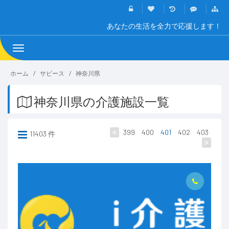
あなたの生活を全力で応援します！
Toggle
navigation
ホーム
サビース
神奈川県
神奈川県の介護施設一覧
399
400
401
402
403
11403 件