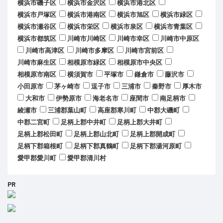
横浜市磯子区
横浜市金沢区
横浜市港北区
横浜市戸塚区
横浜市港南区
横浜市旭区
横浜市緑区
横浜市瀬谷区
横浜市栄区
横浜市泉区
横浜市青葉区
横浜市都筑区
川崎市川崎区
川崎市幸区
川崎市中原区
川崎市高津区
川崎市多摩区
川崎市宮前区
川崎市麻生区
相模原市緑区
相模原市中央区
相模原市南区
横須賀市
平塚市
鎌倉市
藤沢市
小田原市
茅ヶ崎市
逗子市
三浦市
秦野市
厚木市
大和市
伊勢原市
海老名市
座間市
南足柄市
綾瀬市
三浦郡葉山町
高座郡寒川町
中郡大磯町
中郡二宮町
足柄上郡中井町
足柄上郡大井町
足柄上郡松田町
足柄上郡山北町
足柄上郡開成町
足柄下郡箱根町
足柄下郡真鶴町
足柄下郡湯河原町
愛甲郡愛川町
愛甲郡清川村
PR