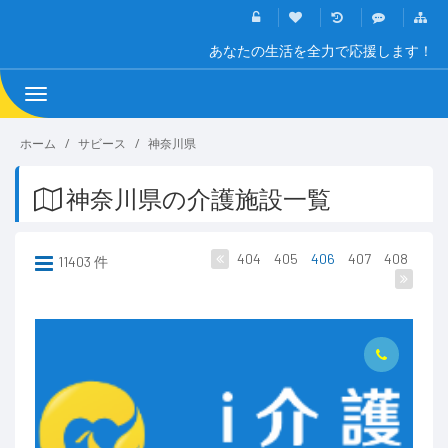
あなたの生活を全力で応援します！
Toggle
navigation
ホーム
サビース
神奈川県
神奈川県の介護施設一覧
404
405
406
407
408
11403 件