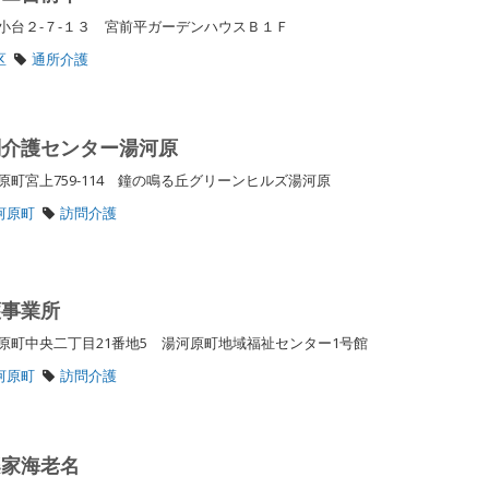
小台２-７-１３ 宮前平ガーデンハウスＢ１Ｆ
区
通所介護
問介護センター湯河原
町宮上759-114 鐘の鳴る丘グリーンヒルズ湯河原
河原町
訪問介護
護事業所
原町中央二丁目21番地5 湯河原町地域福祉センター1号館
河原町
訪問介護
楽家海老名