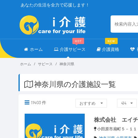
あなたの生活を全力で応援します！
HOT
NEW
ホーム
介護サビース
介護資格
ホーム
サビース
神奈川県
神奈川県の介護施設一覧
11403 件
おすすめ
414
株式会社 エイ
小田原市扇町５－１
神奈川県 小田原市