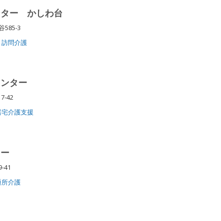
ンター かしわ台
585-3
訪問介護
センター
7-42
居宅介護支援
ター
-41
通所介護