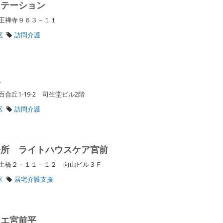
ステーション
区王禅寺９６３－１１
区
訪問介護
丘
合丘1-19-2 司生堂ビル2階
区
訪問介護
務所 ライトハウスケア宮前
土橋２－１１－１２ 向山ビル３Ｆ
区
居宅介護支援
リエ宮前平