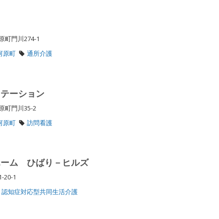
町門川274-1
河原町
通所介護
ステーション
原町門川35-2
河原町
訪問看護
ホーム ひばり－ヒルズ
-20-1
認知症対応型共同生活介護