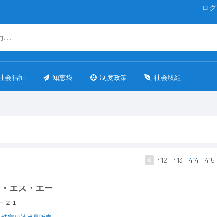
ログ
社会福祉
知恵袋
制度政策
社会取組
412
413
414
415
チ・エス・エー
１－２１
特定福祉用具販売