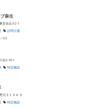
ラブ麻生
百合丘3-2-7
区
訪問介護
1/3
台2-10-1
区
特定施設
草
野川３１３４-５
区
特定施設