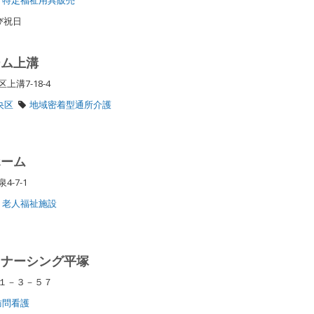
び祝日
ーム上溝
上溝7-18-4
央区
地域密着型通所介護
ホーム
4-7-1
老人福祉施設
・ナーシング平塚
宮１－３－５７
訪問看護