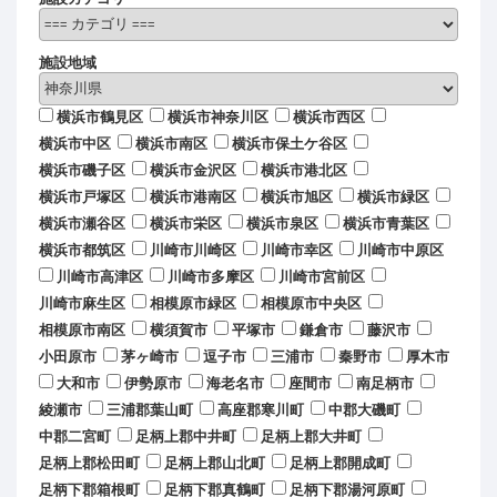
施設地域
横浜市鶴見区
横浜市神奈川区
横浜市西区
横浜市中区
横浜市南区
横浜市保土ケ谷区
横浜市磯子区
横浜市金沢区
横浜市港北区
横浜市戸塚区
横浜市港南区
横浜市旭区
横浜市緑区
横浜市瀬谷区
横浜市栄区
横浜市泉区
横浜市青葉区
横浜市都筑区
川崎市川崎区
川崎市幸区
川崎市中原区
川崎市高津区
川崎市多摩区
川崎市宮前区
川崎市麻生区
相模原市緑区
相模原市中央区
相模原市南区
横須賀市
平塚市
鎌倉市
藤沢市
小田原市
茅ヶ崎市
逗子市
三浦市
秦野市
厚木市
大和市
伊勢原市
海老名市
座間市
南足柄市
綾瀬市
三浦郡葉山町
高座郡寒川町
中郡大磯町
中郡二宮町
足柄上郡中井町
足柄上郡大井町
足柄上郡松田町
足柄上郡山北町
足柄上郡開成町
足柄下郡箱根町
足柄下郡真鶴町
足柄下郡湯河原町