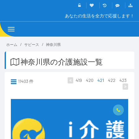
あなたの生活を全力で応援します！
Toggle
navigation
ホーム
サビース
神奈川県
神奈川県の介護施設一覧
419
420
421
422
423
11403 件