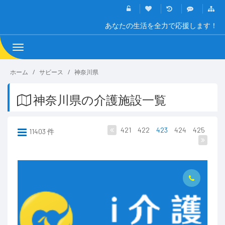
あなたの生活を全力で応援します！
Toggle
navigation
ホーム
サビース
神奈川県
神奈川県の介護施設一覧
421
422
423
424
425
11403 件