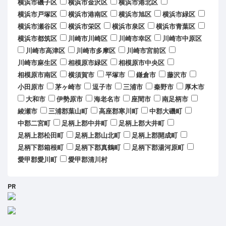
横浜市磯子区
横浜市金沢区
横浜市港北区
横浜市戸塚区
横浜市港南区
横浜市旭区
横浜市緑区
横浜市瀬谷区
横浜市栄区
横浜市泉区
横浜市青葉区
横浜市都筑区
川崎市川崎区
川崎市幸区
川崎市中原区
川崎市高津区
川崎市多摩区
川崎市宮前区
川崎市麻生区
相模原市緑区
相模原市中央区
相模原市南区
横須賀市
平塚市
鎌倉市
藤沢市
小田原市
茅ヶ崎市
逗子市
三浦市
秦野市
厚木市
大和市
伊勢原市
海老名市
座間市
南足柄市
綾瀬市
三浦郡葉山町
高座郡寒川町
中郡大磯町
中郡二宮町
足柄上郡中井町
足柄上郡大井町
足柄上郡松田町
足柄上郡山北町
足柄上郡開成町
足柄下郡箱根町
足柄下郡真鶴町
足柄下郡湯河原町
愛甲郡愛川町
愛甲郡清川村
PR