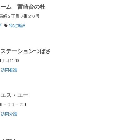
ホーム 宮崎台の杜
区馬絹２丁目３番２８号
区
特定施設
護ステーションつばさ
丁目11-13
訪問看護
・エス・エー
町５－１１－２１
訪問介護