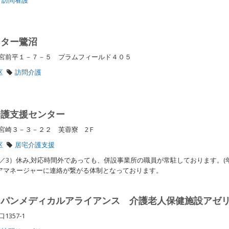
ンター鷺沼
宮前平１－７－５ プラムフィールド４０５
区
訪問介護
介護支援センター
宮崎３－３－２２ 芙蓉寮 2Ｆ
区
居宅介護支援
～1／3）休み,対応時間外であっても、併設事業所の職員が常駐しております。(
ケアマネージャーに連絡が繋がる体制となっております。
ャパンメディカルアライアンス 介護老人保健施設アゼ
1357-1