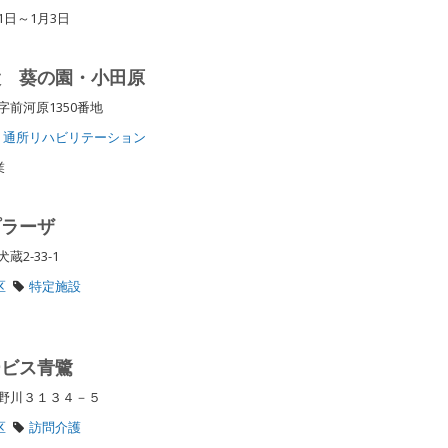
1日～1月3日
設 葵の園・小田原
字前河原1350番地
通所リハビリテーション
業
プラーザ
蔵2-33-1
区
特定施設
ービス青鷺
区野川３１３４－５
区
訪問介護