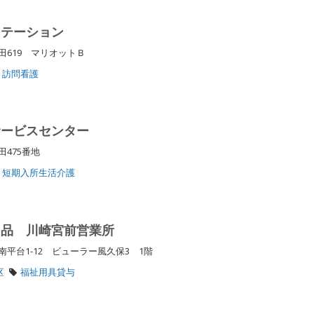
ステーション
619 マリオットＢ
訪問看護
サービスセンター
田475番地
短期入所生活介護
用品 川崎宮前営業所
平台1-12 ビューラー風久保3 1階
区
福祉用具貸与