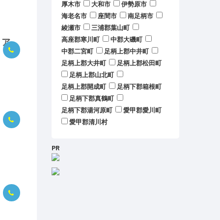
厚木市
大和市
伊勢原市
海老名市
座間市
南足柄市
綾瀬市
三浦郡葉山町
高座郡寒川町
中郡大磯町
リア
中郡二宮町
足柄上郡中井町
足柄上郡大井町
足柄上郡松田町
足柄上郡山北町
足柄上郡開成町
足柄下郡箱根町
足柄下郡真鶴町
足柄下郡湯河原町
愛甲郡愛川町
愛甲郡清川村
PR