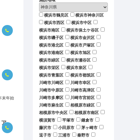
横浜市鶴見区
横浜市神奈川区
横浜市西区
横浜市中区
横浜市南区
横浜市保土ケ谷区
横浜市磯子区
横浜市金沢区
横浜市港北区
横浜市戸塚区
横浜市港南区
横浜市旭区
横浜市緑区
横浜市瀬谷区
横浜市栄区
横浜市泉区
横浜市青葉区
横浜市都筑区
川崎市川崎区
川崎市幸区
川崎市中原区
川崎市高津区
年末年始
川崎市多摩区
川崎市宮前区
川崎市麻生区
相模原市緑区
相模原市中央区
相模原市南区
横須賀市
平塚市
鎌倉市
リア
藤沢市
小田原市
茅ヶ崎市
逗子市
三浦市
秦野市