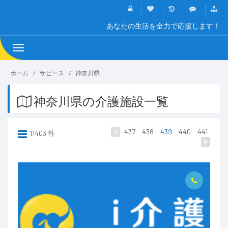
あなたの生活を全力で応援します！
Toggle
navigation
ホーム
サビース
神奈川県
神奈川県の介護施設一覧
437
438
439
440
441
11403 件