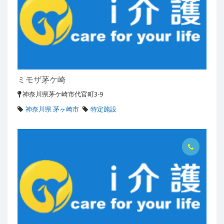
ミモザ茅ケ崎
神奈川県茅ケ崎市代官町3-9
神奈川県 茅ヶ崎市
特定施設