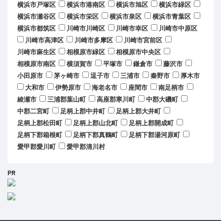
横浜市戸塚区
横浜市港南区
横浜市旭区
横浜市緑区
横浜市瀬谷区
横浜市栄区
横浜市泉区
横浜市青葉区
横浜市都筑区
川崎市川崎区
川崎市幸区
川崎市中原区
川崎市高津区
川崎市多摩区
川崎市宮前区
川崎市麻生区
相模原市緑区
相模原市中央区
相模原市南区
横須賀市
平塚市
鎌倉市
藤沢市
小田原市
茅ヶ崎市
逗子市
三浦市
秦野市
厚木市
大和市
伊勢原市
海老名市
座間市
南足柄市
綾瀬市
三浦郡葉山町
高座郡寒川町
中郡大磯町
中郡二宮町
足柄上郡中井町
足柄上郡大井町
足柄上郡松田町
足柄上郡山北町
足柄上郡開成町
足柄下郡箱根町
足柄下郡真鶴町
足柄下郡湯河原町
愛甲郡愛川町
愛甲郡清川村
PR