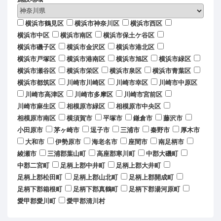
横浜市鶴見区
横浜市神奈川区
横浜市西区
横浜市中区
横浜市南区
横浜市保土ケ谷区
横浜市磯子区
横浜市金沢区
横浜市港北区
横浜市戸塚区
横浜市港南区
横浜市旭区
横浜市緑区
横浜市瀬谷区
横浜市栄区
横浜市泉区
横浜市青葉区
横浜市都筑区
川崎市川崎区
川崎市幸区
川崎市中原区
川崎市高津区
川崎市多摩区
川崎市宮前区
川崎市麻生区
相模原市緑区
相模原市中央区
相模原市南区
横須賀市
平塚市
鎌倉市
藤沢市
小田原市
茅ヶ崎市
逗子市
三浦市
秦野市
厚木市
大和市
伊勢原市
海老名市
座間市
南足柄市
綾瀬市
三浦郡葉山町
高座郡寒川町
中郡大磯町
中郡二宮町
足柄上郡中井町
足柄上郡大井町
足柄上郡松田町
足柄上郡山北町
足柄上郡開成町
足柄下郡箱根町
足柄下郡真鶴町
足柄下郡湯河原町
愛甲郡愛川町
愛甲郡清川村