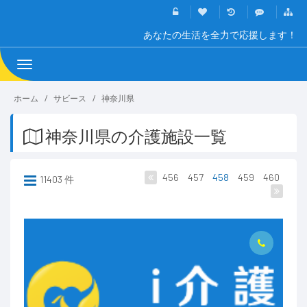
あなたの生活を全力で応援します！
Toggle
navigation
ホーム
サビース
神奈川県
神奈川県の介護施設一覧
456
457
458
459
460
11403 件