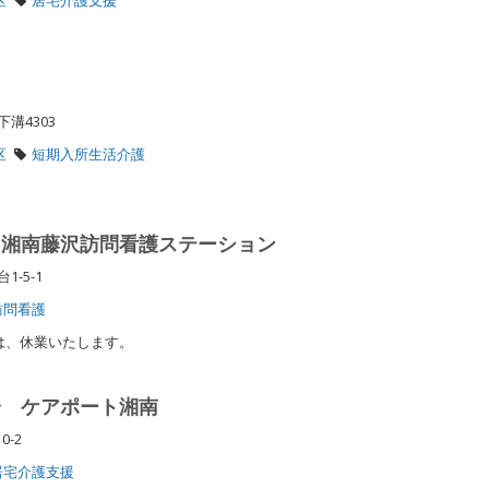
下溝4303
区
短期入所生活介護
 湘南藤沢訪問看護ステーション
1-5-1
訪問看護
/3は、休業いたします。
会 ケアポート湘南
0-2
居宅介護支援