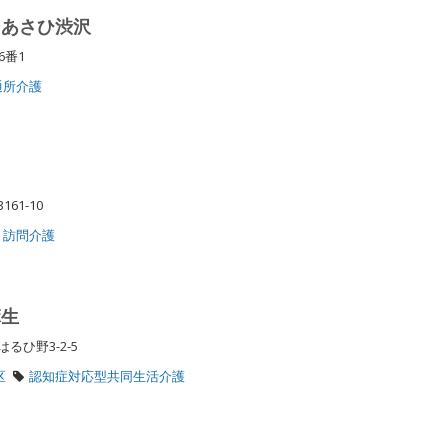
ンあさひ渋沢
46番1
通所介護
61-10
訪問介護
麻生
るひ野3-2-5
区
認知症対応型共同生活介護