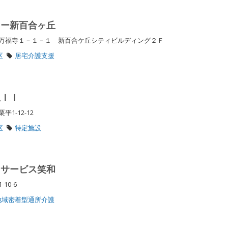
ター新百合ヶ丘
万福寺１－１－１ 新百合ケ丘シティビルディング２Ｆ
区
居宅介護支援
生ＩＩ
1-12-12
区
特定施設
イサービス笑和
10-6
地域密着型通所介護