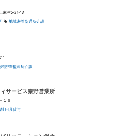
生
麻生5-31-13
区
地域密着型通所介護
泉
7-1
地域密着型通所介護
ティサービス秦野営業所
２－１６
福祉用具貸与