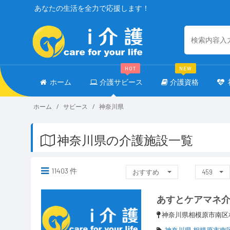
あなたの生活を全力で応援します！
HOT
NEW
ホーム
介護サビース
介護資格
ホーム
サビース
神奈川県
神奈川県の介護施設一覧
11403 件
おすすめ
459
あすとケアマネ
神奈川県相模原市南区
神奈川県 相模原市南