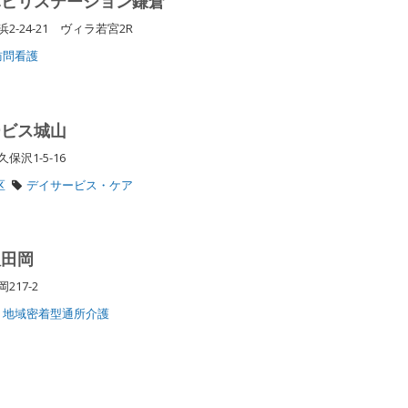
ハビリステーション鎌倉
-24-21 ヴィラ若宮2R
訪問看護
ービス城山
沢1-5-16
区
デイサービス・ケア
飯田岡
217-2
地域密着型通所介護