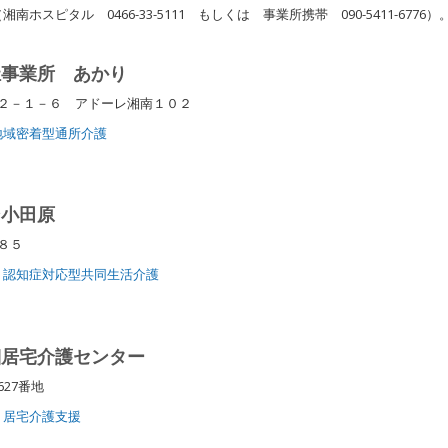
ホスピタル 0466-33-5111 もしくは 事業所携帯 090-5411-6776）
祉事業所 あかり
２－１－６ アドーレ湘南１０２
地域密着型通所介護
ン小田原
堀８５
認知症対応型共同生活介護
湘居宅介護センター
627番地
居宅介護支援