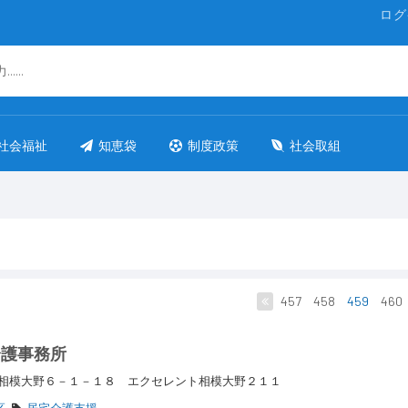
ログ
社会福祉
知恵袋
制度政策
社会取組
457
458
459
460
介護事務所
相模大野６－１－１８ エクセレント相模大野２１１
区
居宅介護支援