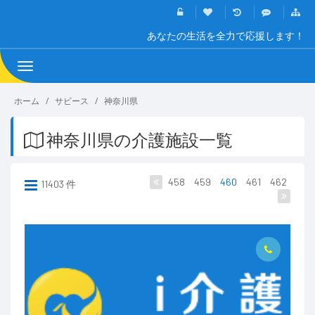
あなたの生活を全力で応援します！
Toggle
navigation
ホーム
サビース
神奈川県
神奈川県の介護施設一覧
458
459
460
461
462
11403 件