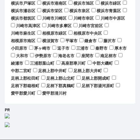
横浜市戸塚区
横浜市港南区
横浜市旭区
横浜市緑区
横浜市瀬谷区
横浜市栄区
横浜市泉区
横浜市青葉区
横浜市都筑区
川崎市川崎区
川崎市幸区
川崎市中原区
川崎市高津区
川崎市多摩区
川崎市宮前区
川崎市麻生区
相模原市緑区
相模原市中央区
相模原市南区
横須賀市
平塚市
鎌倉市
藤沢市
小田原市
茅ヶ崎市
逗子市
三浦市
秦野市
厚木市
大和市
伊勢原市
海老名市
座間市
南足柄市
綾瀬市
三浦郡葉山町
高座郡寒川町
中郡大磯町
中郡二宮町
足柄上郡中井町
足柄上郡大井町
足柄上郡松田町
足柄上郡山北町
足柄上郡開成町
足柄下郡箱根町
足柄下郡真鶴町
足柄下郡湯河原町
愛甲郡愛川町
愛甲郡清川村
PR