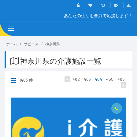
あなたの生活を全力で応援します！
Toggle
navigation
ホーム
サビース
神奈川県
神奈川県の介護施設一覧
462
463
464
465
466
11403 件