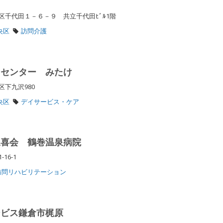
千代田１－６－９ 共立千代田ﾋﾞﾙ1階
央区
訪問介護
スセンター みたけ
下九沢980
央区
デイサービス・ケア
三喜会 鶴巻温泉病院
-16-1
訪問リハビリテーション
ービス鎌倉市梶原