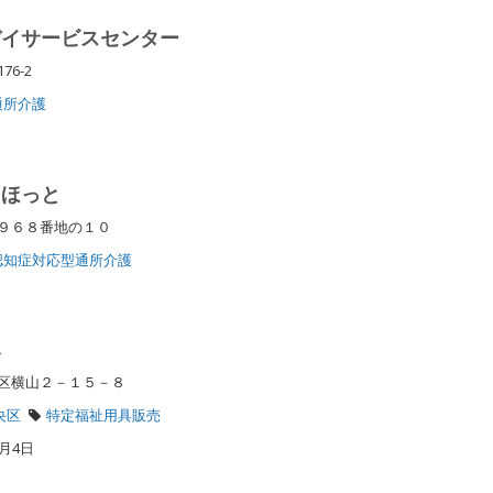
デイサービスセンター
76-2
通所介護
スほっと
９６８番地の１０
認知症対応型通所介護
み
央区横山２－１５－８
央区
特定福祉用具販売
月4日