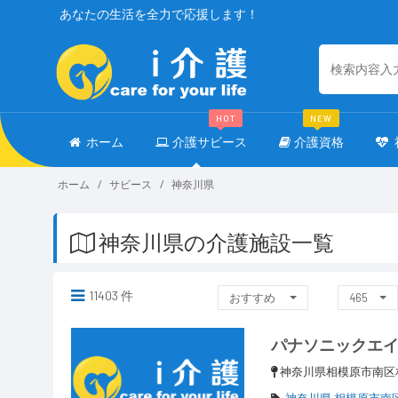
あなたの生活を全力で応援します！
HOT
NEW
ホーム
介護サビース
介護資格
ホーム
サビース
神奈川県
神奈川県の介護施設一覧
11403 件
おすすめ
465
パナソニックエ
神奈川県相模原市南区
神奈川県 相模原市南