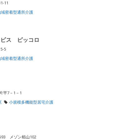
1-11
地域密着型通所介護
ービス ピッコロ
5-5
地域密着型通所介護
片平7－1－1
区
小規模多機能型居宅介護
93 メゾン栢山102