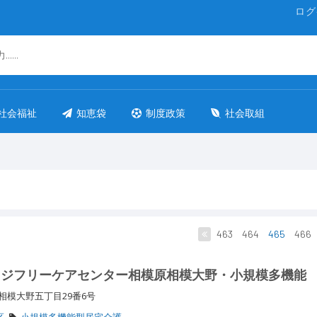
ログ
社会福祉
知恵袋
制度政策
社会取組
463
464
465
466
イジフリーケアセンター相模原相模大野・小規模多機能
相模大野五丁目29番6号
区
小規模多機能型居宅介護