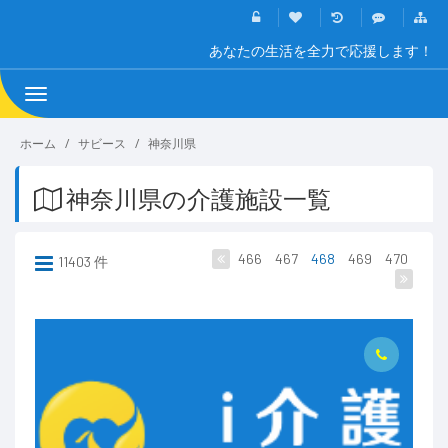
あなたの生活を全力で応援します！
Toggle
navigation
ホーム
サビース
神奈川県
神奈川県の介護施設一覧
466
467
468
469
470
11403 件