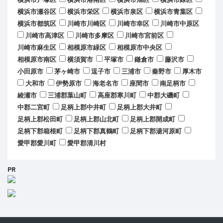
横浜市瀬谷区
横浜市栄区
横浜市泉区
横浜市青葉区
横浜市都筑区
川崎市川崎区
川崎市幸区
川崎市中原区
川崎市高津区
川崎市多摩区
川崎市宮前区
川崎市麻生区
相模原市緑区
相模原市中央区
相模原市南区
横須賀市
平塚市
鎌倉市
藤沢市
小田原市
茅ヶ崎市
逗子市
三浦市
秦野市
厚木市
大和市
伊勢原市
海老名市
座間市
南足柄市
綾瀬市
三浦郡葉山町
高座郡寒川町
中郡大磯町
中郡二宮町
足柄上郡中井町
足柄上郡大井町
足柄上郡松田町
足柄上郡山北町
足柄上郡開成町
足柄下郡箱根町
足柄下郡真鶴町
足柄下郡湯河原町
愛甲郡愛川町
愛甲郡清川村
PR