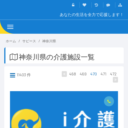
あなたの生活を全力で応援します！
Toggle
navigation
ホーム
サビース
神奈川県
神奈川県の介護施設一覧
468
469
470
471
472
11403 件