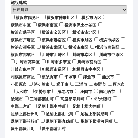
施設地域
横浜市鶴見区
横浜市神奈川区
横浜市西区
横浜市中区
横浜市南区
横浜市保土ケ谷区
横浜市磯子区
横浜市金沢区
横浜市港北区
横浜市戸塚区
横浜市港南区
横浜市旭区
横浜市緑区
横浜市瀬谷区
横浜市栄区
横浜市泉区
横浜市青葉区
横浜市都筑区
川崎市川崎区
川崎市幸区
川崎市中原区
川崎市高津区
川崎市多摩区
川崎市宮前区
川崎市麻生区
相模原市緑区
相模原市中央区
相模原市南区
横須賀市
平塚市
鎌倉市
藤沢市
小田原市
茅ヶ崎市
逗子市
三浦市
秦野市
厚木市
大和市
伊勢原市
海老名市
座間市
南足柄市
綾瀬市
三浦郡葉山町
高座郡寒川町
中郡大磯町
中郡二宮町
足柄上郡中井町
足柄上郡大井町
足柄上郡松田町
足柄上郡山北町
足柄上郡開成町
足柄下郡箱根町
足柄下郡真鶴町
足柄下郡湯河原町
愛甲郡愛川町
愛甲郡清川村