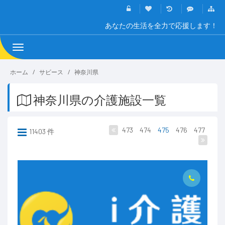
あなたの生活を全力で応援します！
Toggle
navigation
ホーム
サビース
神奈川県
神奈川県の介護施設一覧
473
474
475
476
477
11403 件