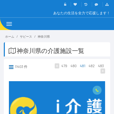
あなたの生活を全力で応援します！
Toggle
navigation
ホーム
サビース
神奈川県
神奈川県の介護施設一覧
479
480
481
482
483
11403 件