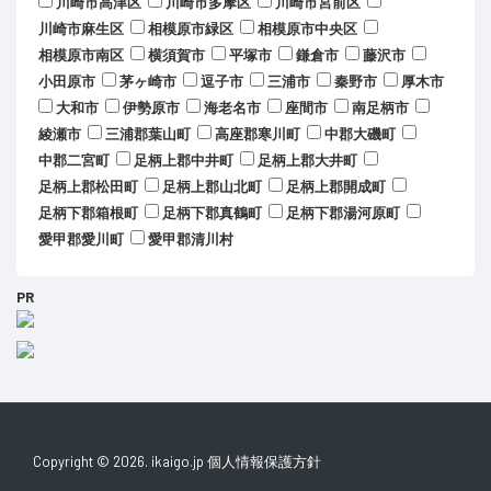
川崎市高津区
川崎市多摩区
川崎市宮前区
川崎市麻生区
相模原市緑区
相模原市中央区
相模原市南区
横須賀市
平塚市
鎌倉市
藤沢市
小田原市
茅ヶ崎市
逗子市
三浦市
秦野市
厚木市
大和市
伊勢原市
海老名市
座間市
南足柄市
綾瀬市
三浦郡葉山町
高座郡寒川町
中郡大磯町
中郡二宮町
足柄上郡中井町
足柄上郡大井町
足柄上郡松田町
足柄上郡山北町
足柄上郡開成町
足柄下郡箱根町
足柄下郡真鶴町
足柄下郡湯河原町
愛甲郡愛川町
愛甲郡清川村
PR
Copyright © 2026. ikaigo.jp
個人情報保護方針