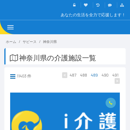
あなたの生活を全力で応援します！
Toggle
navigation
ホーム
サビース
神奈川県
神奈川県の介護施設一覧
487
488
489
490
491
11403 件