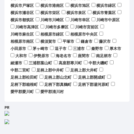
横浜市戸塚区
横浜市港南区
横浜市旭区
横浜市緑区
横浜市瀬谷区
横浜市栄区
横浜市泉区
横浜市青葉区
横浜市都筑区
川崎市川崎区
川崎市幸区
川崎市中原区
川崎市高津区
川崎市多摩区
川崎市宮前区
川崎市麻生区
相模原市緑区
相模原市中央区
相模原市南区
横須賀市
平塚市
鎌倉市
藤沢市
小田原市
茅ヶ崎市
逗子市
三浦市
秦野市
厚木市
大和市
伊勢原市
海老名市
座間市
南足柄市
綾瀬市
三浦郡葉山町
高座郡寒川町
中郡大磯町
中郡二宮町
足柄上郡中井町
足柄上郡大井町
足柄上郡松田町
足柄上郡山北町
足柄上郡開成町
足柄下郡箱根町
足柄下郡真鶴町
足柄下郡湯河原町
愛甲郡愛川町
愛甲郡清川村
PR