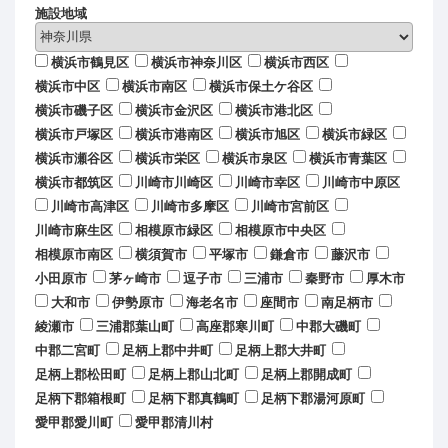
施設地域
横浜市鶴見区
横浜市神奈川区
横浜市西区
横浜市中区
横浜市南区
横浜市保土ケ谷区
横浜市磯子区
横浜市金沢区
横浜市港北区
横浜市戸塚区
横浜市港南区
横浜市旭区
横浜市緑区
横浜市瀬谷区
横浜市栄区
横浜市泉区
横浜市青葉区
横浜市都筑区
川崎市川崎区
川崎市幸区
川崎市中原区
川崎市高津区
川崎市多摩区
川崎市宮前区
川崎市麻生区
相模原市緑区
相模原市中央区
相模原市南区
横須賀市
平塚市
鎌倉市
藤沢市
小田原市
茅ヶ崎市
逗子市
三浦市
秦野市
厚木市
大和市
伊勢原市
海老名市
座間市
南足柄市
綾瀬市
三浦郡葉山町
高座郡寒川町
中郡大磯町
中郡二宮町
足柄上郡中井町
足柄上郡大井町
足柄上郡松田町
足柄上郡山北町
足柄上郡開成町
足柄下郡箱根町
足柄下郡真鶴町
足柄下郡湯河原町
愛甲郡愛川町
愛甲郡清川村