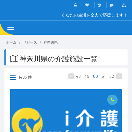
あなたの生活を全力で応援します！
Toggle
navigation
ホーム
サビース
神奈川県
神奈川県の介護施設一覧
48
49
50
51
52
11403 件