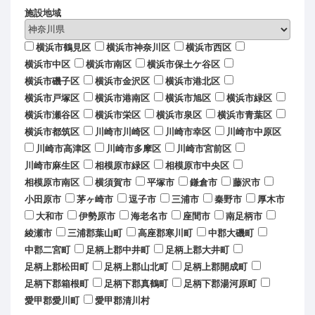
施設地域
横浜市鶴見区
横浜市神奈川区
横浜市西区
横浜市中区
横浜市南区
横浜市保土ケ谷区
横浜市磯子区
横浜市金沢区
横浜市港北区
横浜市戸塚区
横浜市港南区
横浜市旭区
横浜市緑区
横浜市瀬谷区
横浜市栄区
横浜市泉区
横浜市青葉区
横浜市都筑区
川崎市川崎区
川崎市幸区
川崎市中原区
川崎市高津区
川崎市多摩区
川崎市宮前区
川崎市麻生区
相模原市緑区
相模原市中央区
相模原市南区
横須賀市
平塚市
鎌倉市
藤沢市
小田原市
茅ヶ崎市
逗子市
三浦市
秦野市
厚木市
大和市
伊勢原市
海老名市
座間市
南足柄市
綾瀬市
三浦郡葉山町
高座郡寒川町
中郡大磯町
中郡二宮町
足柄上郡中井町
足柄上郡大井町
足柄上郡松田町
足柄上郡山北町
足柄上郡開成町
足柄下郡箱根町
足柄下郡真鶴町
足柄下郡湯河原町
愛甲郡愛川町
愛甲郡清川村