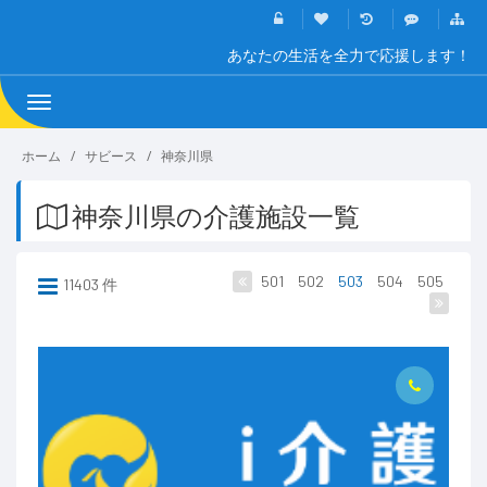
あなたの生活を全力で応援します！
Toggle
navigation
ホーム
サビース
神奈川県
神奈川県の介護施設一覧
501
502
503
504
505
11403 件