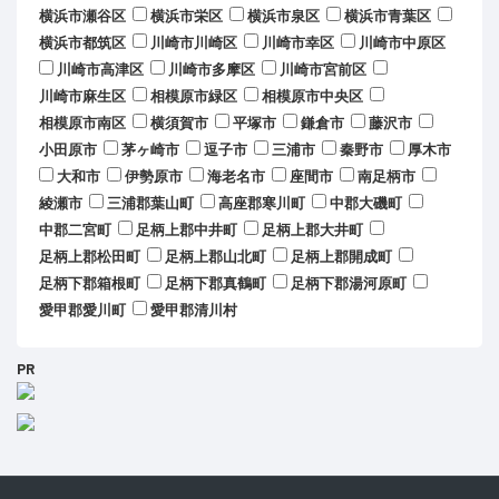
横浜市瀬谷区
横浜市栄区
横浜市泉区
横浜市青葉区
横浜市都筑区
川崎市川崎区
川崎市幸区
川崎市中原区
川崎市高津区
川崎市多摩区
川崎市宮前区
川崎市麻生区
相模原市緑区
相模原市中央区
相模原市南区
横須賀市
平塚市
鎌倉市
藤沢市
小田原市
茅ヶ崎市
逗子市
三浦市
秦野市
厚木市
大和市
伊勢原市
海老名市
座間市
南足柄市
綾瀬市
三浦郡葉山町
高座郡寒川町
中郡大磯町
中郡二宮町
足柄上郡中井町
足柄上郡大井町
足柄上郡松田町
足柄上郡山北町
足柄上郡開成町
足柄下郡箱根町
足柄下郡真鶴町
足柄下郡湯河原町
愛甲郡愛川町
愛甲郡清川村
PR