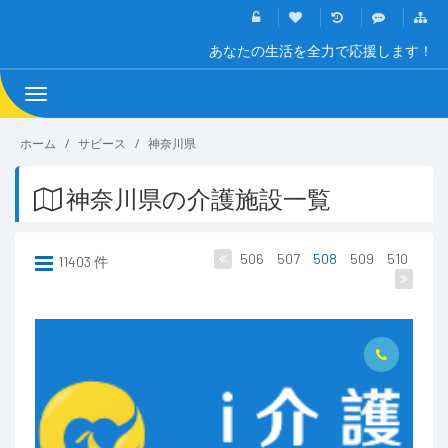
あなたの生活を全力で応援します！
Toggle
navigation
ホーム
サビース
神奈川県
神奈川県の介護施設一覧
506
507
508
509
510
11403 件