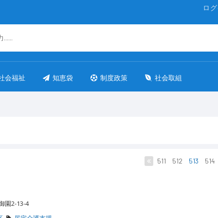
ログ
社会福祉
知恵袋
制度政策
社会取組
511
512
513
514
園2-13-4
区
居宅介護支援