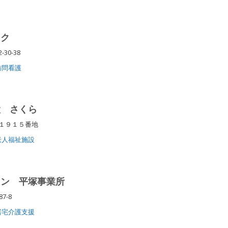
ック
30-38
訪問看護
設 さくら
沢１９１５番地
老人福祉施設
ョン 平塚事業所
87-8
居宅介護支援