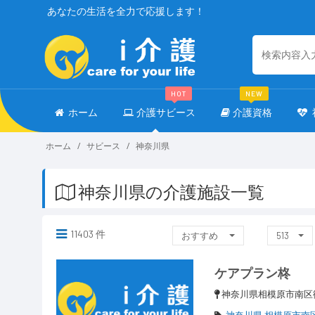
あなたの生活を全力で応援します！
HOT
NEW
ホーム
介護サビース
介護資格
ホーム
サビース
神奈川県
神奈川県の介護施設一覧
11403 件
おすすめ
513
ケアプラン柊
神奈川県相模原市南区御
神奈川県 相模原市南