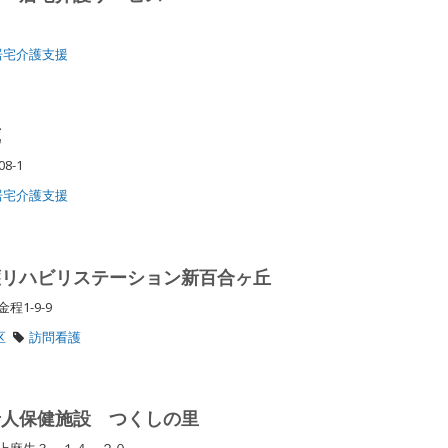
-1
居宅介護支援
苑
08-1
居宅介護支援
護リハビリステーション新百合ヶ丘
程1-9-9
区
訪問看護
老人保健施設 つくしの里