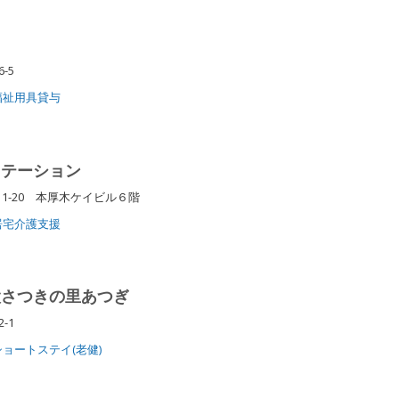
6-5
福祉用具貸与
ステーション
1-20 本厚木ケイビル６階
居宅介護支援
設さつきの里あつぎ
2-1
ショートステイ(老健)