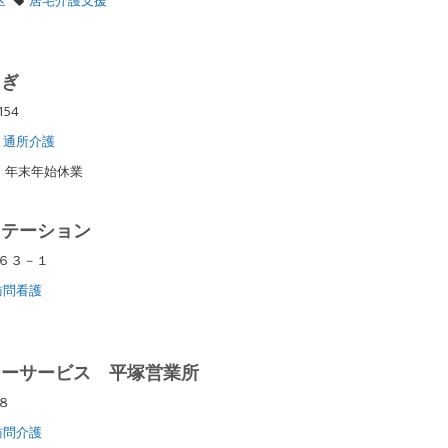
るぎ
154
通所介護
日 年末年始休業
ステーション
７６３－１
訪問看護
シーサービス 平塚営業所
９８
訪問介護