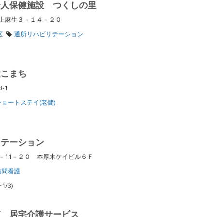
老人保健施設 つくしの里
区上麻生３－１４－２０
区
通所リハビリテーション
設こまち
3-1
ショートステイ(老健)
ステーション
－11－２０ 本厚木ケイビル６Ｆ
訪問看護
/3)
南 居宅介護サービス