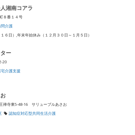
法人湘南コアラ
見町８番１４号
訪問介護
１６日）,年末年始休み（１２月３０日～１月５日）
ンター
-20
居宅介護支援
さお
禅寺東5-48-16 サリューブルあさお
区
認知症対応型共同生活介護