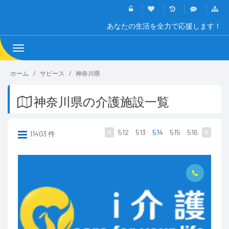
あなたの生活を全力で応援します！
Toggle
navigation
ホーム
サビース
神奈川県
神奈川県の介護施設一覧
512
513
514
515
516
11403 件