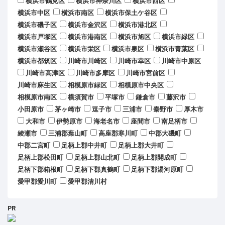
横浜市鶴見区
横浜市神奈川区
横浜市西区
横浜市中区
横浜市南区
横浜市保土ケ谷区
横浜市磯子区
横浜市金沢区
横浜市港北区
横浜市戸塚区
横浜市港南区
横浜市旭区
横浜市緑区
横浜市瀬谷区
横浜市栄区
横浜市泉区
横浜市青葉区
横浜市都筑区
川崎市川崎区
川崎市幸区
川崎市中原区
川崎市高津区
川崎市多摩区
川崎市宮前区
川崎市麻生区
相模原市緑区
相模原市中央区
相模原市南区
横須賀市
平塚市
鎌倉市
藤沢市
小田原市
茅ヶ崎市
逗子市
三浦市
秦野市
厚木市
大和市
伊勢原市
海老名市
座間市
南足柄市
綾瀬市
三浦郡葉山町
高座郡寒川町
中郡大磯町
中郡二宮町
足柄上郡中井町
足柄上郡大井町
足柄上郡松田町
足柄上郡山北町
足柄上郡開成町
足柄下郡箱根町
足柄下郡真鶴町
足柄下郡湯河原町
愛甲郡愛川町
愛甲郡清川村
PR