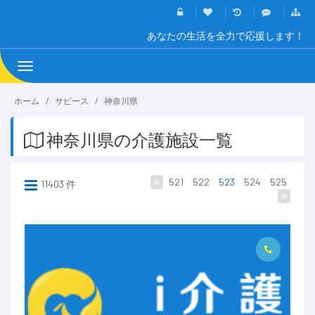
あなたの生活を全力で応援します！
Toggle
navigation
ホーム
サビース
神奈川県
神奈川県の介護施設一覧
521
522
523
524
525
11403 件