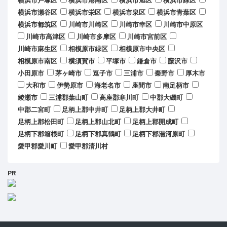
横浜市戸塚区
横浜市港南区
横浜市旭区
横浜市緑区
横浜市瀬谷区
横浜市栄区
横浜市泉区
横浜市青葉区
横浜市都筑区
川崎市川崎区
川崎市幸区
川崎市中原区
川崎市高津区
川崎市多摩区
川崎市宮前区
川崎市麻生区
相模原市緑区
相模原市中央区
相模原市南区
横須賀市
平塚市
鎌倉市
藤沢市
小田原市
茅ヶ崎市
逗子市
三浦市
秦野市
厚木市
大和市
伊勢原市
海老名市
座間市
南足柄市
綾瀬市
三浦郡葉山町
高座郡寒川町
中郡大磯町
中郡二宮町
足柄上郡中井町
足柄上郡大井町
足柄上郡松田町
足柄上郡山北町
足柄上郡開成町
足柄下郡箱根町
足柄下郡真鶴町
足柄下郡湯河原町
愛甲郡愛川町
愛甲郡清川村
PR