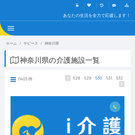
あなたの生活を全力で応援します！
Toggle
navigation
ホーム
サビース
神奈川県
神奈川県の介護施設一覧
528
529
530
531
532
11403 件