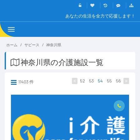
あなたの生活を全力で応援します！
Toggle
navigation
ホーム
サビース
神奈川県
神奈川県の介護施設一覧
52
53
54
55
56
11403 件