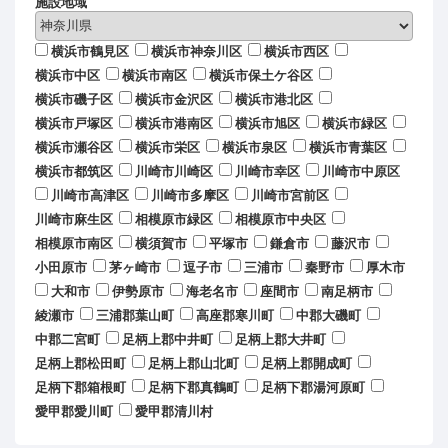
施設地域
横浜市鶴見区
横浜市神奈川区
横浜市西区
横浜市中区
横浜市南区
横浜市保土ケ谷区
横浜市磯子区
横浜市金沢区
横浜市港北区
横浜市戸塚区
横浜市港南区
横浜市旭区
横浜市緑区
横浜市瀬谷区
横浜市栄区
横浜市泉区
横浜市青葉区
横浜市都筑区
川崎市川崎区
川崎市幸区
川崎市中原区
川崎市高津区
川崎市多摩区
川崎市宮前区
川崎市麻生区
相模原市緑区
相模原市中央区
相模原市南区
横須賀市
平塚市
鎌倉市
藤沢市
小田原市
茅ヶ崎市
逗子市
三浦市
秦野市
厚木市
大和市
伊勢原市
海老名市
座間市
南足柄市
綾瀬市
三浦郡葉山町
高座郡寒川町
中郡大磯町
中郡二宮町
足柄上郡中井町
足柄上郡大井町
足柄上郡松田町
足柄上郡山北町
足柄上郡開成町
足柄下郡箱根町
足柄下郡真鶴町
足柄下郡湯河原町
愛甲郡愛川町
愛甲郡清川村