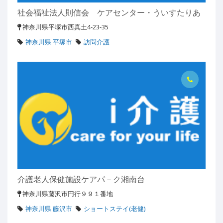
社会福祉法人則信会 ケアセンター・ういすたりあ
神奈川県平塚市西真土4-23-35
神奈川県 平塚市
訪問介護
介護老人保健施設ケアパ－ク湘南台
神奈川県藤沢市円行９９１番地
神奈川県 藤沢市
ショートステイ(老健)