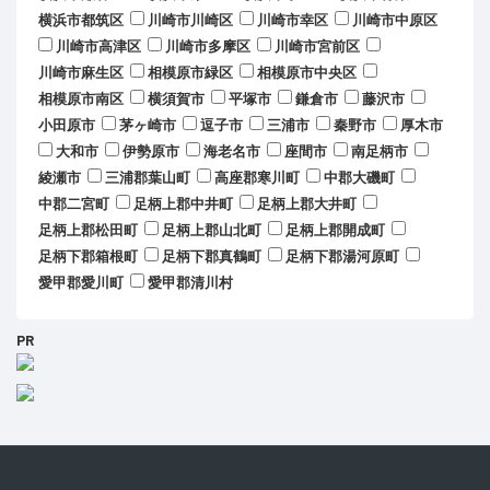
横浜市都筑区
川崎市川崎区
川崎市幸区
川崎市中原区
川崎市高津区
川崎市多摩区
川崎市宮前区
川崎市麻生区
相模原市緑区
相模原市中央区
相模原市南区
横須賀市
平塚市
鎌倉市
藤沢市
小田原市
茅ヶ崎市
逗子市
三浦市
秦野市
厚木市
大和市
伊勢原市
海老名市
座間市
南足柄市
綾瀬市
三浦郡葉山町
高座郡寒川町
中郡大磯町
中郡二宮町
足柄上郡中井町
足柄上郡大井町
足柄上郡松田町
足柄上郡山北町
足柄上郡開成町
足柄下郡箱根町
足柄下郡真鶴町
足柄下郡湯河原町
愛甲郡愛川町
愛甲郡清川村
PR