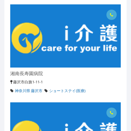
湘南長寿園病院
藤沢市白旗1-11-1
神奈川県 藤沢市
ショートステイ(医療)