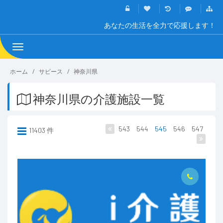
あなたの生活を全力で応援します！
Toggle
navigation
ホーム
サビース
神奈川県
神奈川県の介護施設一覧
543
544
545
546
547
11403 件