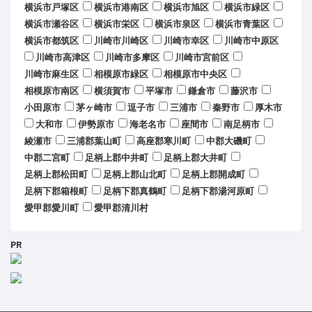
横浜市戸塚区
横浜市港南区
横浜市旭区
横浜市緑区
横浜市瀬谷区
横浜市栄区
横浜市泉区
横浜市青葉区
横浜市都筑区
川崎市川崎区
川崎市幸区
川崎市中原区
川崎市高津区
川崎市多摩区
川崎市宮前区
川崎市麻生区
相模原市緑区
相模原市中央区
相模原市南区
横須賀市
平塚市
鎌倉市
藤沢市
小田原市
茅ヶ崎市
逗子市
三浦市
秦野市
厚木市
大和市
伊勢原市
海老名市
座間市
南足柄市
綾瀬市
三浦郡葉山町
高座郡寒川町
中郡大磯町
中郡二宮町
足柄上郡中井町
足柄上郡大井町
足柄上郡松田町
足柄上郡山北町
足柄上郡開成町
足柄下郡箱根町
足柄下郡真鶴町
足柄下郡湯河原町
愛甲郡愛川町
愛甲郡清川村
PR