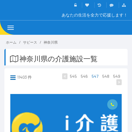
あなたの生活を全力で応援します！
Toggle
navigation
ホーム
サビース
神奈川県
神奈川県の介護施設一覧
545
546
547
548
549
11403 件