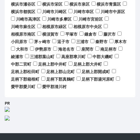
横浜市瀬谷区
横浜市栄区
横浜市泉区
横浜市青葉区
横浜市都筑区
川崎市川崎区
川崎市幸区
川崎市中原区
川崎市高津区
川崎市多摩区
川崎市宮前区
川崎市麻生区
相模原市緑区
相模原市中央区
相模原市南区
横須賀市
平塚市
鎌倉市
藤沢市
小田原市
茅ヶ崎市
逗子市
三浦市
秦野市
厚木市
大和市
伊勢原市
海老名市
座間市
南足柄市
綾瀬市
三浦郡葉山町
高座郡寒川町
中郡大磯町
中郡二宮町
足柄上郡中井町
足柄上郡大井町
足柄上郡松田町
足柄上郡山北町
足柄上郡開成町
足柄下郡箱根町
足柄下郡真鶴町
足柄下郡湯河原町
愛甲郡愛川町
愛甲郡清川村
PR