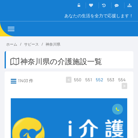
あなたの生活を全力で応援します！
Toggle
navigation
ホーム
サビース
神奈川県
神奈川県の介護施設一覧
550
551
552
553
554
11403 件