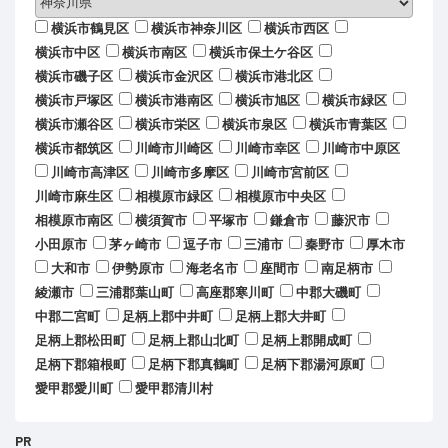
横浜市鶴見区
横浜市神奈川区
横浜市西区
横浜市中区
横浜市南区
横浜市保土ケ谷区
横浜市磯子区
横浜市金沢区
横浜市港北区
横浜市戸塚区
横浜市港南区
横浜市旭区
横浜市緑区
横浜市瀬谷区
横浜市栄区
横浜市泉区
横浜市青葉区
横浜市都筑区
川崎市川崎区
川崎市幸区
川崎市中原区
川崎市高津区
川崎市多摩区
川崎市宮前区
川崎市麻生区
相模原市緑区
相模原市中央区
相模原市南区
横須賀市
平塚市
鎌倉市
藤沢市
小田原市
茅ヶ崎市
逗子市
三浦市
秦野市
厚木市
大和市
伊勢原市
海老名市
座間市
南足柄市
綾瀬市
三浦郡葉山町
高座郡寒川町
中郡大磯町
中郡二宮町
足柄上郡中井町
足柄上郡大井町
足柄上郡松田町
足柄上郡山北町
足柄上郡開成町
足柄下郡箱根町
足柄下郡真鶴町
足柄下郡湯河原町
愛甲郡愛川町
愛甲郡清川村
PR