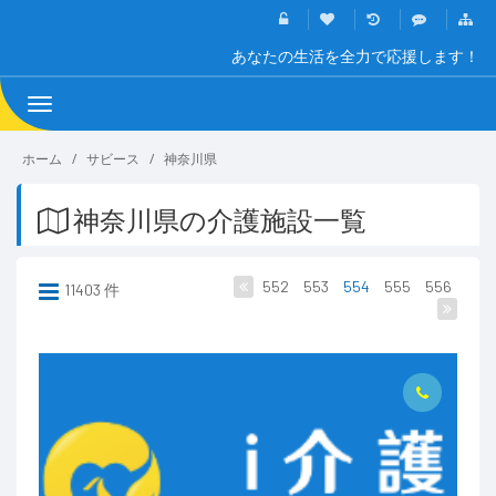
あなたの生活を全力で応援します！
Toggle
navigation
ホーム
サビース
神奈川県
神奈川県の介護施設一覧
552
553
554
555
556
11403 件