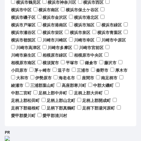
横浜市鶴見区
横浜市神奈川区
横浜市西区
横浜市中区
横浜市南区
横浜市保土ケ谷区
横浜市磯子区
横浜市金沢区
横浜市港北区
横浜市戸塚区
横浜市港南区
横浜市旭区
横浜市緑区
横浜市瀬谷区
横浜市栄区
横浜市泉区
横浜市青葉区
横浜市都筑区
川崎市川崎区
川崎市幸区
川崎市中原区
川崎市高津区
川崎市多摩区
川崎市宮前区
川崎市麻生区
相模原市緑区
相模原市中央区
相模原市南区
横須賀市
平塚市
鎌倉市
藤沢市
小田原市
茅ヶ崎市
逗子市
三浦市
秦野市
厚木市
大和市
伊勢原市
海老名市
座間市
南足柄市
綾瀬市
三浦郡葉山町
高座郡寒川町
中郡大磯町
中郡二宮町
足柄上郡中井町
足柄上郡大井町
足柄上郡松田町
足柄上郡山北町
足柄上郡開成町
足柄下郡箱根町
足柄下郡真鶴町
足柄下郡湯河原町
愛甲郡愛川町
愛甲郡清川村
PR