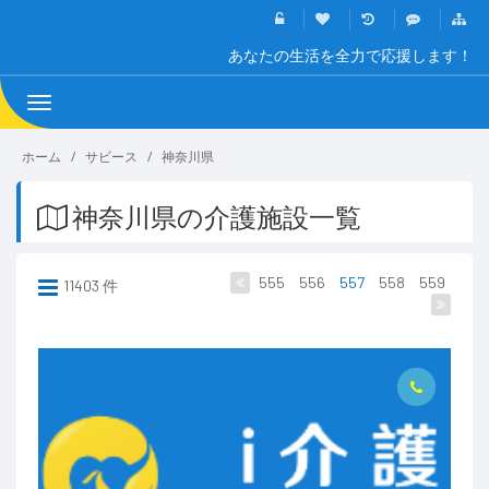
あなたの生活を全力で応援します！
Toggle
navigation
ホーム
サビース
神奈川県
神奈川県の介護施設一覧
555
556
557
558
559
11403 件