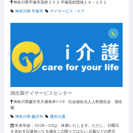
神奈川県平塚市高村２０３ 平塚高村団地１４－１０１
神奈川県 平塚市
デイサービス・ケア
鵠生園デイサービスセンター
神奈川県藤沢市片瀬海岸1-7-9 社会福祉法人上村鵠生会 鵠生
園
神奈川県 藤沢市
通所介護
年末年始：12/28～1/3は、休業いたします。ただし、日曜日
を含め８日連休になる場合この限りではない,台風などの悪天