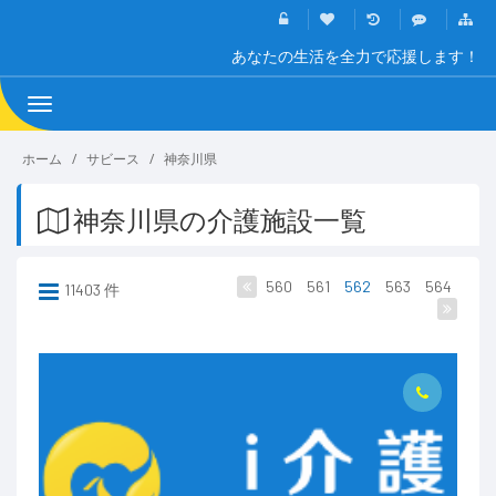
あなたの生活を全力で応援します！
Toggle
navigation
ホーム
サビース
神奈川県
神奈川県の介護施設一覧
560
561
562
563
564
11403 件