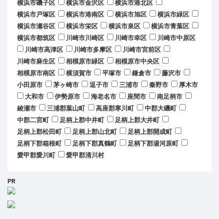
横浜市磯子区
横浜市金沢区
横浜市港北区
横浜市戸塚区
横浜市港南区
横浜市旭区
横浜市緑区
横浜市瀬谷区
横浜市栄区
横浜市泉区
横浜市青葉区
横浜市都筑区
川崎市川崎区
川崎市幸区
川崎市中原区
川崎市高津区
川崎市多摩区
川崎市宮前区
川崎市麻生区
相模原市緑区
相模原市中央区
相模原市南区
横須賀市
平塚市
鎌倉市
藤沢市
小田原市
茅ヶ崎市
逗子市
三浦市
秦野市
厚木市
大和市
伊勢原市
海老名市
座間市
南足柄市
綾瀬市
三浦郡葉山町
高座郡寒川町
中郡大磯町
中郡二宮町
足柄上郡中井町
足柄上郡大井町
足柄上郡松田町
足柄上郡山北町
足柄上郡開成町
足柄下郡箱根町
足柄下郡真鶴町
足柄下郡湯河原町
愛甲郡愛川町
愛甲郡清川村
PR