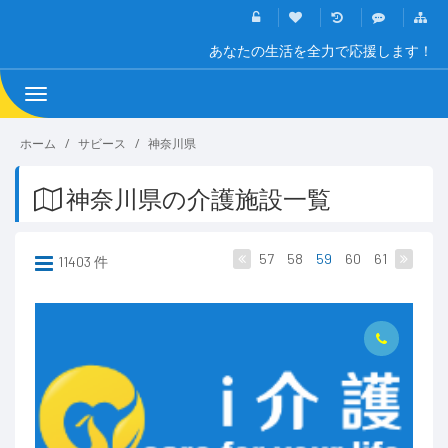
あなたの生活を全力で応援します！
Toggle
navigation
ホーム
サビース
神奈川県
神奈川県の介護施設一覧
57
58
59
60
61
11403 件