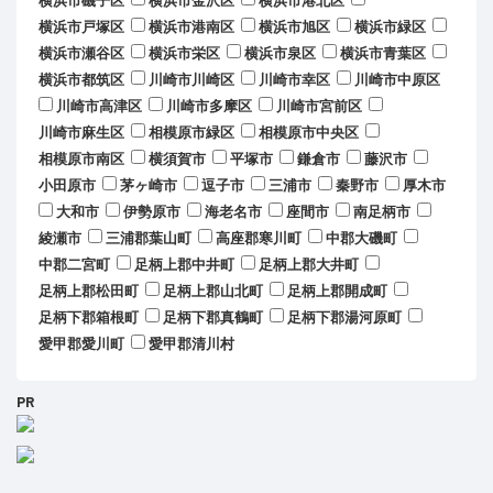
横浜市磯子区
横浜市金沢区
横浜市港北区
横浜市戸塚区
横浜市港南区
横浜市旭区
横浜市緑区
横浜市瀬谷区
横浜市栄区
横浜市泉区
横浜市青葉区
横浜市都筑区
川崎市川崎区
川崎市幸区
川崎市中原区
川崎市高津区
川崎市多摩区
川崎市宮前区
川崎市麻生区
相模原市緑区
相模原市中央区
相模原市南区
横須賀市
平塚市
鎌倉市
藤沢市
小田原市
茅ヶ崎市
逗子市
三浦市
秦野市
厚木市
大和市
伊勢原市
海老名市
座間市
南足柄市
綾瀬市
三浦郡葉山町
高座郡寒川町
中郡大磯町
中郡二宮町
足柄上郡中井町
足柄上郡大井町
足柄上郡松田町
足柄上郡山北町
足柄上郡開成町
足柄下郡箱根町
足柄下郡真鶴町
足柄下郡湯河原町
愛甲郡愛川町
愛甲郡清川村
PR