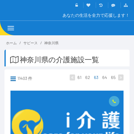
あなたの生活を全力で応援します！
Toggle
navigation
ホーム
サビース
神奈川県
神奈川県の介護施設一覧
61
62
63
64
65
11403 件