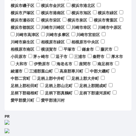
横浜市磯子区
横浜市金沢区
横浜市港北区
横浜市戸塚区
横浜市港南区
横浜市旭区
横浜市緑区
横浜市瀬谷区
横浜市栄区
横浜市泉区
横浜市青葉区
横浜市都筑区
川崎市川崎区
川崎市幸区
川崎市中原区
川崎市高津区
川崎市多摩区
川崎市宮前区
川崎市麻生区
相模原市緑区
相模原市中央区
相模原市南区
横須賀市
平塚市
鎌倉市
藤沢市
小田原市
茅ヶ崎市
逗子市
三浦市
秦野市
厚木市
大和市
伊勢原市
海老名市
座間市
南足柄市
綾瀬市
三浦郡葉山町
高座郡寒川町
中郡大磯町
中郡二宮町
足柄上郡中井町
足柄上郡大井町
足柄上郡松田町
足柄上郡山北町
足柄上郡開成町
足柄下郡箱根町
足柄下郡真鶴町
足柄下郡湯河原町
愛甲郡愛川町
愛甲郡清川村
PR