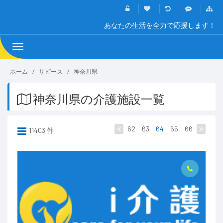
あなたの生活を全力で応援します！
Toggle
navigation
ホーム
サビース
神奈川県
神奈川県の介護施設一覧
62
63
64
65
66
11403 件