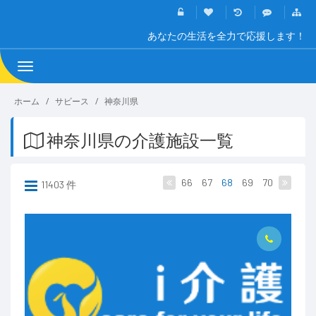
あなたの生活を全力で応援します！
Toggle
navigation
ホーム
サビース
神奈川県
神奈川県の介護施設一覧
66
67
68
69
70
11403 件