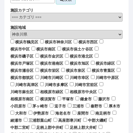
施設カテゴリ
施設地域
横浜市鶴見区
横浜市神奈川区
横浜市西区
横浜市中区
横浜市南区
横浜市保土ケ谷区
横浜市磯子区
横浜市金沢区
横浜市港北区
横浜市戸塚区
横浜市港南区
横浜市旭区
横浜市緑区
横浜市瀬谷区
横浜市栄区
横浜市泉区
横浜市青葉区
横浜市都筑区
川崎市川崎区
川崎市幸区
川崎市中原区
川崎市高津区
川崎市多摩区
川崎市宮前区
川崎市麻生区
相模原市緑区
相模原市中央区
相模原市南区
横須賀市
平塚市
鎌倉市
藤沢市
小田原市
茅ヶ崎市
逗子市
三浦市
秦野市
厚木市
大和市
伊勢原市
海老名市
座間市
南足柄市
綾瀬市
三浦郡葉山町
高座郡寒川町
中郡大磯町
中郡二宮町
足柄上郡中井町
足柄上郡大井町