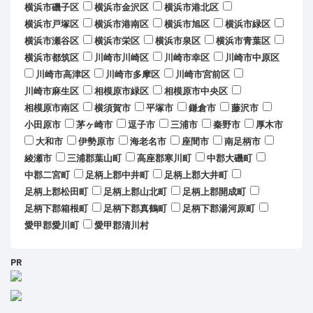
横浜市磯子区
横浜市金沢区
横浜市港北区
横浜市戸塚区
横浜市港南区
横浜市旭区
横浜市緑区
横浜市瀬谷区
横浜市栄区
横浜市泉区
横浜市青葉区
横浜市都筑区
川崎市川崎区
川崎市幸区
川崎市中原区
川崎市高津区
川崎市多摩区
川崎市宮前区
川崎市麻生区
相模原市緑区
相模原市中央区
相模原市南区
横須賀市
平塚市
鎌倉市
藤沢市
小田原市
茅ヶ崎市
逗子市
三浦市
秦野市
厚木市
大和市
伊勢原市
海老名市
座間市
南足柄市
綾瀬市
三浦郡葉山町
高座郡寒川町
中郡大磯町
中郡二宮町
足柄上郡中井町
足柄上郡大井町
足柄上郡松田町
足柄上郡山北町
足柄上郡開成町
足柄下郡箱根町
足柄下郡真鶴町
足柄下郡湯河原町
愛甲郡愛川町
愛甲郡清川村
PR