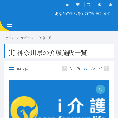
あなたの生活を全力で応援します！
Toggle
navigation
ホーム
サビース
神奈川県
神奈川県の介護施設一覧
73
74
75
76
77
11403 件