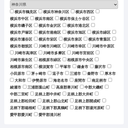
横浜市鶴見区
横浜市神奈川区
横浜市西区
横浜市中区
横浜市南区
横浜市保土ケ谷区
横浜市磯子区
横浜市金沢区
横浜市港北区
横浜市戸塚区
横浜市港南区
横浜市旭区
横浜市緑区
横浜市瀬谷区
横浜市栄区
横浜市泉区
横浜市青葉区
横浜市都筑区
川崎市川崎区
川崎市幸区
川崎市中原区
川崎市高津区
川崎市多摩区
川崎市宮前区
川崎市麻生区
相模原市緑区
相模原市中央区
相模原市南区
横須賀市
平塚市
鎌倉市
藤沢市
小田原市
茅ヶ崎市
逗子市
三浦市
秦野市
厚木市
大和市
伊勢原市
海老名市
座間市
南足柄市
綾瀬市
三浦郡葉山町
高座郡寒川町
中郡大磯町
中郡二宮町
足柄上郡中井町
足柄上郡大井町
足柄上郡松田町
足柄上郡山北町
足柄上郡開成町
足柄下郡箱根町
足柄下郡真鶴町
足柄下郡湯河原町
愛甲郡愛川町
愛甲郡清川村