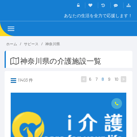
あなたの生活を全力で応援します！
Toggle
navigation
ホーム
サビース
神奈川県
神奈川県の介護施設一覧
6
7
8
9
10
11403 件