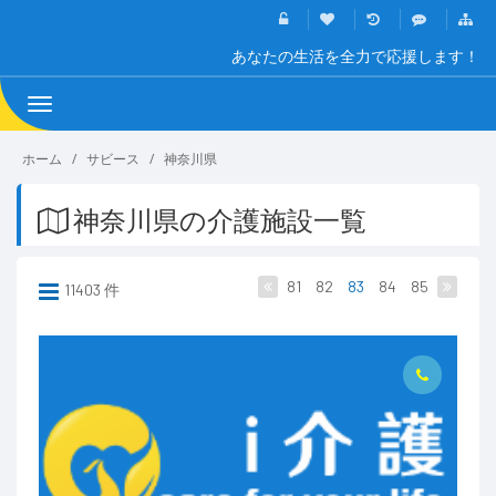
あなたの生活を全力で応援します！
Toggle
navigation
ホーム
サビース
神奈川県
神奈川県の介護施設一覧
81
82
83
84
85
11403 件