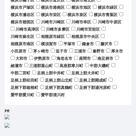
横浜市磯子区
横浜市金沢区
横浜市港北区
横浜市戸塚区
横浜市港南区
横浜市旭区
横浜市緑区
横浜市瀬谷区
横浜市栄区
横浜市泉区
横浜市青葉区
横浜市都筑区
川崎市川崎区
川崎市幸区
川崎市中原区
川崎市高津区
川崎市多摩区
川崎市宮前区
川崎市麻生区
相模原市緑区
相模原市中央区
相模原市南区
横須賀市
平塚市
鎌倉市
藤沢市
小田原市
茅ヶ崎市
逗子市
三浦市
秦野市
厚木市
大和市
伊勢原市
海老名市
座間市
南足柄市
綾瀬市
三浦郡葉山町
高座郡寒川町
中郡大磯町
中郡二宮町
足柄上郡中井町
足柄上郡大井町
足柄上郡松田町
足柄上郡山北町
足柄上郡開成町
足柄下郡箱根町
足柄下郡真鶴町
足柄下郡湯河原町
愛甲郡愛川町
愛甲郡清川村
PR