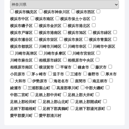
横浜市鶴見区
横浜市神奈川区
横浜市西区
横浜市中区
横浜市南区
横浜市保土ケ谷区
横浜市磯子区
横浜市金沢区
横浜市港北区
横浜市戸塚区
横浜市港南区
横浜市旭区
横浜市緑区
横浜市瀬谷区
横浜市栄区
横浜市泉区
横浜市青葉区
横浜市都筑区
川崎市川崎区
川崎市幸区
川崎市中原区
川崎市高津区
川崎市多摩区
川崎市宮前区
川崎市麻生区
相模原市緑区
相模原市中央区
相模原市南区
横須賀市
平塚市
鎌倉市
藤沢市
小田原市
茅ヶ崎市
逗子市
三浦市
秦野市
厚木市
大和市
伊勢原市
海老名市
座間市
南足柄市
綾瀬市
三浦郡葉山町
高座郡寒川町
中郡大磯町
中郡二宮町
足柄上郡中井町
足柄上郡大井町
足柄上郡松田町
足柄上郡山北町
足柄上郡開成町
足柄下郡箱根町
足柄下郡真鶴町
足柄下郡湯河原町
愛甲郡愛川町
愛甲郡清川村