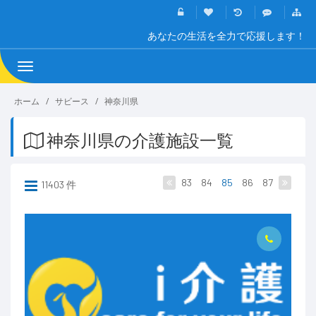
あなたの生活を全力で応援します！
Toggle
navigation
ホーム
サビース
神奈川県
神奈川県の介護施設一覧
83
84
85
86
87
11403 件