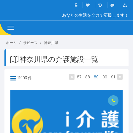
あなたの生活を全力で応援します！
Toggle
navigation
ホーム
サビース
神奈川県
神奈川県の介護施設一覧
87
88
89
90
91
11403 件