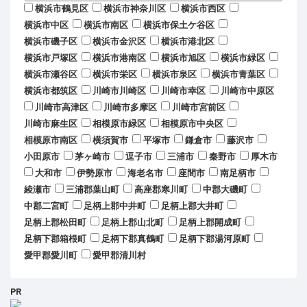
横浜市鶴見区
横浜市神奈川区
横浜市西区
横浜市中区
横浜市南区
横浜市保土ケ谷区
横浜市磯子区
横浜市金沢区
横浜市港北区
横浜市戸塚区
横浜市港南区
横浜市旭区
横浜市緑区
横浜市瀬谷区
横浜市栄区
横浜市泉区
横浜市青葉区
横浜市都筑区
川崎市川崎区
川崎市幸区
川崎市中原区
川崎市高津区
川崎市多摩区
川崎市宮前区
川崎市麻生区
相模原市緑区
相模原市中央区
相模原市南区
横須賀市
平塚市
鎌倉市
藤沢市
小田原市
茅ヶ崎市
逗子市
三浦市
秦野市
厚木市
大和市
伊勢原市
海老名市
座間市
南足柄市
綾瀬市
三浦郡葉山町
高座郡寒川町
中郡大磯町
中郡二宮町
足柄上郡中井町
足柄上郡大井町
足柄上郡松田町
足柄上郡山北町
足柄上郡開成町
足柄下郡箱根町
足柄下郡真鶴町
足柄下郡湯河原町
愛甲郡愛川町
愛甲郡清川村
PR