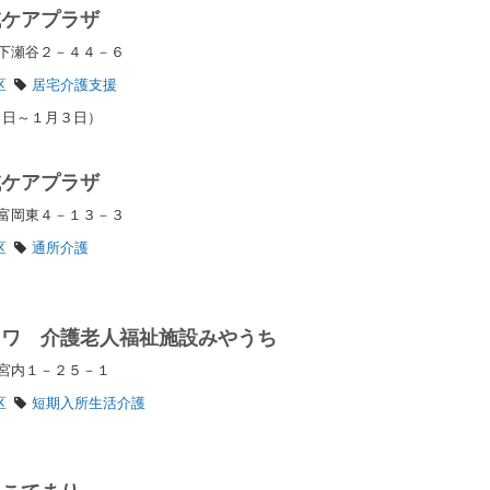
域ケアプラザ
区下瀬谷２－４４－６
区
居宅介護支援
９日～１月３日）
域ケアプラザ
区富岡東４－１３－３
区
通所介護
イワ 介護老人福祉施設みやうち
区宮内１－２５－１
区
短期入所生活介護