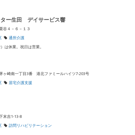
ンター生田 デイサービス響
区栗谷４－６－１３
区
通所介護
1/2）は休業。祝日は営業。
ス
ヶ崎南一丁目3番 港北ファミールハイツ7-203号
区
居宅介護支援
末吉1-13-8
区
訪問リハビリテーション