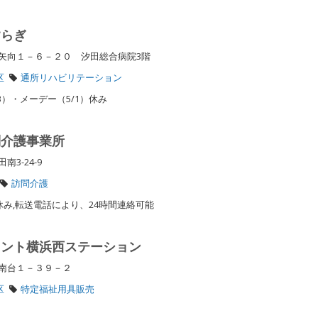
すらぎ
矢向１－６－２０ 汐田総合病院3階
区
通所リハビリテーション
/3）・メーデー（5/1）休み
問介護事業所
南3-24-9
訪問介護
お休み,転送電話により、24時間連絡可能
レント横浜西ステーション
区南台１－３９－２
区
特定福祉用具販売