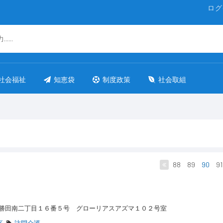
ログ
社会福祉
知恵袋
制度政策
社会取組
88
89
90
91
勝田南二丁目１６番５号 グローリアスアズマ１０２号室
区
訪問介護