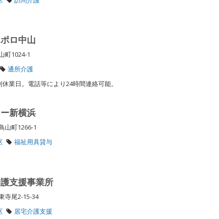
ポポロ中山
町1024-1
通所介護
特別休業日。電話等により24時間連絡可能。
ター新横浜
町1266-1
区
福祉用具貸与
介護支援事業所
寺尾2-15-34
区
居宅介護支援