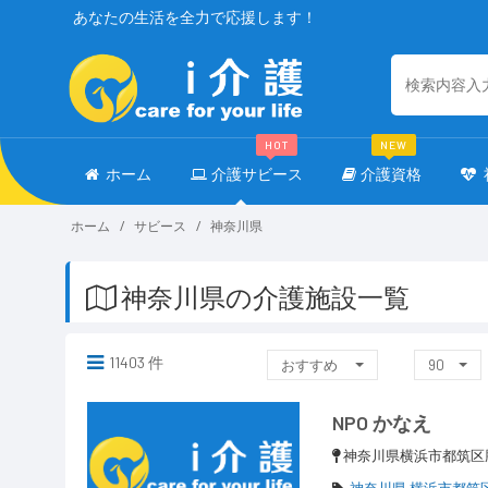
あなたの生活を全力で応援します！
HOT
NEW
ホーム
介護サビース
介護資格
ホーム
サビース
神奈川県
神奈川県の介護施設一覧
11403 件
おすすめ
90
NPO かなえ
神奈川県横浜市都筑区
神奈川県 横浜市都筑