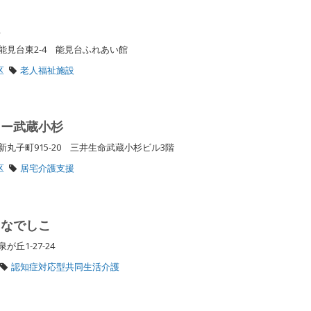
ム
見台東2-4 能見台ふれあい館
区
老人福祉施設
ター武蔵小杉
丸子町915-20 三井生命武蔵小杉ビル3階
区
居宅介護支援
 なでしこ
が丘1-27-24
認知症対応型共同生活介護