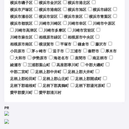
横浜市磯子区
横浜市金沢区
横浜市港北区
横浜市戸塚区
横浜市港南区
横浜市旭区
横浜市緑区
横浜市瀬谷区
横浜市栄区
横浜市泉区
横浜市青葉区
横浜市都筑区
川崎市川崎区
川崎市幸区
川崎市中原区
川崎市高津区
川崎市多摩区
川崎市宮前区
川崎市麻生区
相模原市緑区
相模原市中央区
相模原市南区
横須賀市
平塚市
鎌倉市
藤沢市
小田原市
茅ヶ崎市
逗子市
三浦市
秦野市
厚木市
大和市
伊勢原市
海老名市
座間市
南足柄市
綾瀬市
三浦郡葉山町
高座郡寒川町
中郡大磯町
中郡二宮町
足柄上郡中井町
足柄上郡大井町
足柄上郡松田町
足柄上郡山北町
足柄上郡開成町
足柄下郡箱根町
足柄下郡真鶴町
足柄下郡湯河原町
愛甲郡愛川町
愛甲郡清川村
PR