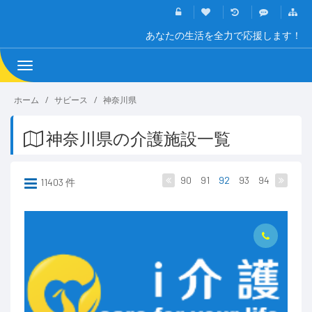
あなたの生活を全力で応援します！
Toggle
navigation
ホーム
サビース
神奈川県
神奈川県の介護施設一覧
90
91
92
93
94
11403 件