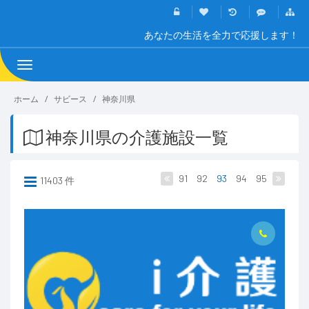
あなたの生活を全力で応援します！
Toggle
navigation
ホーム
サビース
神奈川県
神奈川県の介護施設一覧
91
92
93
94
95
11403 件