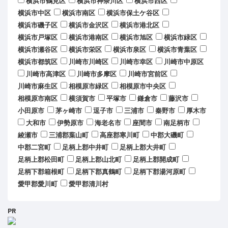
横浜市鶴見区
横浜市神奈川区
横浜市西区
横浜市中区
横浜市南区
横浜市保土ケ谷区
横浜市磯子区
横浜市金沢区
横浜市港北区
横浜市戸塚区
横浜市港南区
横浜市旭区
横浜市緑区
横浜市瀬谷区
横浜市栄区
横浜市泉区
横浜市青葉区
横浜市都筑区
川崎市川崎区
川崎市幸区
川崎市中原区
川崎市高津区
川崎市多摩区
川崎市宮前区
川崎市麻生区
相模原市緑区
相模原市中央区
相模原市南区
横須賀市
平塚市
鎌倉市
藤沢市
小田原市
茅ヶ崎市
逗子市
三浦市
秦野市
厚木市
大和市
伊勢原市
海老名市
座間市
南足柄市
綾瀬市
三浦郡葉山町
高座郡寒川町
中郡大磯町
中郡二宮町
足柄上郡中井町
足柄上郡大井町
足柄上郡松田町
足柄上郡山北町
足柄上郡開成町
足柄下郡箱根町
足柄下郡真鶴町
足柄下郡湯河原町
愛甲郡愛川町
愛甲郡清川村
PR