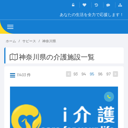
あなたの生活を全力で応援します！
Toggle
navigation
ホーム
サビース
神奈川県
神奈川県の介護施設一覧
93
94
95
96
97
11403 件