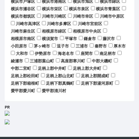
横浜市戸塚区
横浜市港南区
横浜市旭区
横浜市緑区
横浜市瀬谷区
横浜市栄区
横浜市泉区
横浜市青葉区
横浜市都筑区
川崎市川崎区
川崎市幸区
川崎市中原区
川崎市高津区
川崎市多摩区
川崎市宮前区
川崎市麻生区
相模原市緑区
相模原市中央区
相模原市南区
横須賀市
平塚市
鎌倉市
藤沢市
小田原市
茅ヶ崎市
逗子市
三浦市
秦野市
厚木市
大和市
伊勢原市
海老名市
座間市
南足柄市
綾瀬市
三浦郡葉山町
高座郡寒川町
中郡大磯町
中郡二宮町
足柄上郡中井町
足柄上郡大井町
足柄上郡松田町
足柄上郡山北町
足柄上郡開成町
足柄下郡箱根町
足柄下郡真鶴町
足柄下郡湯河原町
愛甲郡愛川町
愛甲郡清川村
PR