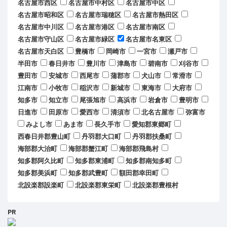
名古屋市西区
名古屋市中村区
名古屋市中区
名古屋市昭和区
名古屋市瑞穂区
名古屋市熱田区
名古屋市中川区
名古屋市港区
名古屋市南区
名古屋市守山区
名古屋市緑区
名古屋市名東区
名古屋市天白区
豊橋市
岡崎市
一宮市
瀬戸市
半田市
春日井市
豊川市
津島市
碧南市
刈谷市
豊田市
安城市
西尾市
蒲郡市
犬山市
常滑市
江南市
小牧市
稲沢市
新城市
東海市
大府市
知多市
知立市
尾張旭市
高浜市
岩倉市
豊明市
日進市
田原市
愛西市
清須市
北名古屋市
弥富市
みよし市
あま市
長久手市
愛知郡東郷町
西春日井郡豊山町
丹羽郡大口町
丹羽郡扶桑町
海部郡大治町
海部郡蟹江町
海部郡飛島村
知多郡阿久比町
知多郡東浦町
知多郡南知多町
知多郡美浜町
知多郡武豊町
額田郡幸田町
北設楽郡設楽町
北設楽郡東栄町
北設楽郡豊根村
PR